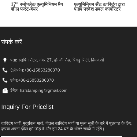
17" स्नोफ्लेक एल्युमिनियम मैग
एल्युमिनियम सैंड कास्टिंग द्वारा
व्हील फ्रंट-बेयर
पाइप प्रवेश डबल कार्बोरेटर
संपर्क करें
पता: रुइपिंग सेंटर, नंबर 27, होंगकी रोड, पिंगडु सिटी, क़िंगदाओ
टेलीफोन:
+86-15853286370
फ़ोन:
+86-15853286370
ईमेल:
hzfstamping@gmail.com
Inquiry For Pricelist
कास्टिंग भागों, मुद्रांकन भागों, पीतल कास्टिंग भागों या मूल्य सूची के बारे में पूछताछ के लिए,
कृपया अपना ईमेल हमें छोड़ दें और हम 24 घंटे के भीतर संपर्क में रहेंगे।