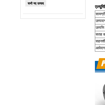
सभी नए उत्पाद
एल्यूमि
सामग्र
उत्पाद
उत्पत्त
सतह क
सहनश
आवेदन