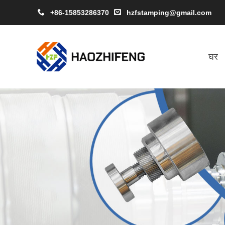
+86-15853286370
hzfstamping@gmail.com
घर