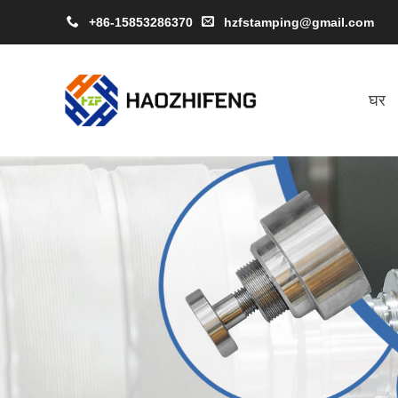
+86-15853286370
hzfstamping@gmail.com
घर