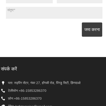
जमा करना
संपर्क करें
पता: रुइपिंग सेंटर, नंबर 27, होंगकी रोड, पिंगडु सिटी, क़िंगदाओ
टेलीफोन:
+86-15853286370
फ़ोन:
+86-15853286370