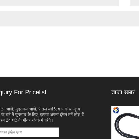
quiry For Pricelist
ताजा खबर
टिंग भागों, मुद्रांकन भागों, पीतल कास्टिंग भागों या मूल्य
उच्च प्रदर्शन एल्यूमिनियम यातायात ब्रैकेट
 के बारे में पूछताछ के लिए, कृपया अपना ईमेल हमें छोड़ दें
2024/09/23
म 24 घंटे के भीतर संपर्क में रहेंगे।
विश्वसनीय और टिकाऊ यातायात बुनियादी ढांचे की बढ़ती मांग के
जवाब में, क़िंगदाओ हाओझीफ़ेंग मशीनरी कंपनी लिमिटेड ने उच्च
प्रदर्शन एल्यूमीनियम ट्रैफ़िक ब्रैकेट की एक नई लाइन पेश की है।
ातायात प्रबंधन प्रणालियों की कठोर आवश्यकताओं को पूरा करने के लिए