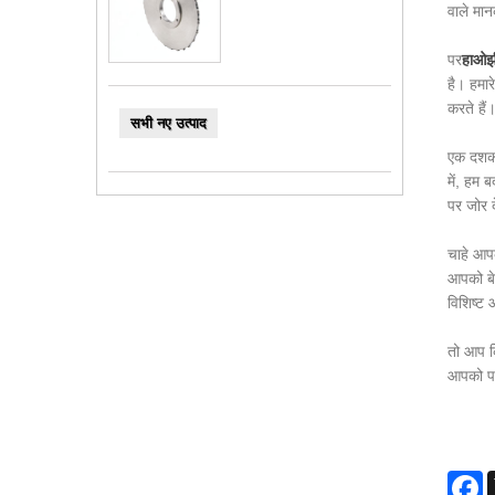
वाले मा
पर
हाओझ
है। हमार
करते हैं
सभी नए उत्पाद
एक दशक 
में, हम 
पर जोर द
चाहे आपक
आपको बे
विशिष्ट 
तो आप कि
आपको पछ
F