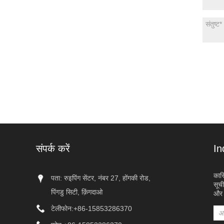
संपर्क करें
In
कास्
पता: रुइपिंग सेंटर, नंबर 27, होंगकी रोड,
सूची
पिंगडु सिटी, क़िंगदाओ
और ह
टेलीफोन:
+86-15853286370
ये ब्रैकेट आधुनिक य