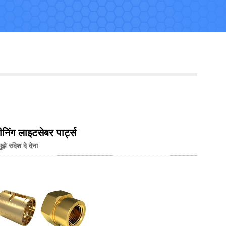
Live
निंग लाइटसेबर पार्ट्स
मुझे संदेश दे देना