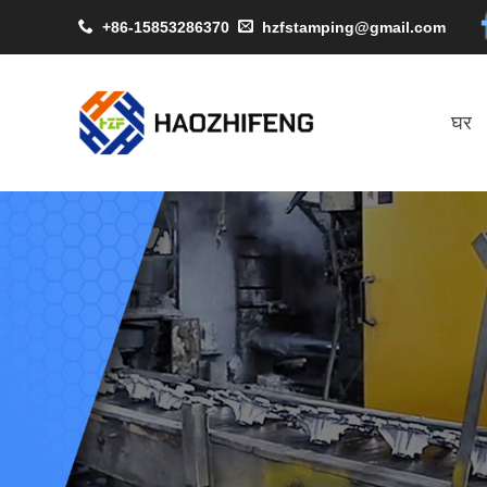
+86-15853286370
hzfstamping@gmail.com
घर