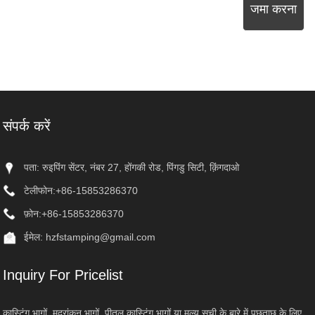
जमा करना
संपर्क करें
पता: रुइपिंग सेंटर, नंबर 27, होंगकी रोड, पिंगडु सिटी, क़िंगदाओ
टेलीफोन:
+86-15853286370
फ़ोन:
+86-15853286370
ईमेल:
hzfstamping@gmail.com
Inquiry For Pricelist
कास्टिंग भागों, मुद्रांकन भागों, पीतल कास्टिंग भागों या मूल्य सूची के बारे में पूछताछ के लिए,