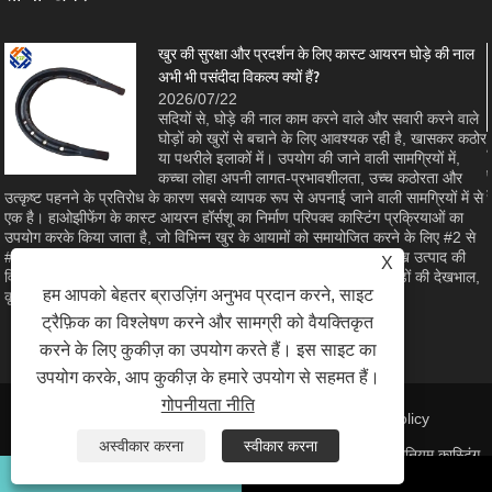
खुर की सुरक्षा और प्रदर्शन के लिए कास्ट आयरन घोड़े की नाल
अभी भी पसंदीदा विकल्प क्यों हैं?
2026/07/22
सदियों से, घोड़े की नाल काम करने वाले और सवारी करने वाले
घोड़ों को खुरों से बचाने के लिए आवश्यक रही है, खासकर कठोर
ा
या पथरीले इलाकों में। उपयोग की जाने वाली सामग्रियों में,
कच्चा लोहा अपनी लागत-प्रभावशीलता, उच्च कठोरता और
उत्कृष्ट पहनने के प्रतिरोध के कारण सबसे व्यापक रूप से अपनाई जाने वाली सामग्रियों में से
एक है। हाओझीफेंग के कास्ट आयरन हॉर्सशू का निर्माण परिपक्व कास्टिंग प्रक्रियाओं का
उपयोग करके किया जाता है, जो विभिन्न खुर के आयामों को समायोजित करने के लिए #2 से
#8 तक के आकार के साथ सामने और पीछे की शैलियों में उपलब्ध हैं। यह लेख उत्पाद की
X
विशेषताओं, भौतिक लाभों और विनिर्माण गुणवत्ता की जांच करता है जो इसे घोड़ों की देखभाल,
हम आपको बेहतर ब्राउज़िंग अनुभव प्रदान करने, साइट
कृषि और घुड़सवारी के खेल के लिए एक विश्वसनीय विकल्प बनाता है।
ट्रैफ़िक का विश्लेषण करने और सामग्री को वैयक्तिकृत
करने के लिए कुकीज़ का उपयोग करते हैं। इस साइट का
उपयोग करके, आप कुकीज़ के हमारे उपयोग से सहमत हैं।
गोपनीयता नीति
लिंक
|
Sitemap
|
RSS
|
XML
| |
Privacy Policy
अस्वीकार करना
स्वीकार करना
कॉपीराइट © 2023 क़िंगदाओ हाओझीफ़ेंग मशीनरी कंपनी लिमिटेड - एल्युमीनियम कास्टिंग
पार्ट्स, निवेश कास्टिंग पार्ट, पावर फिटिंग - सर्वाधिकार सुरक्षित।