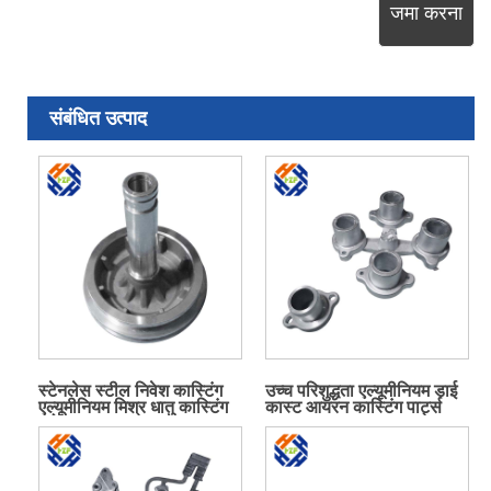
जमा करना
संबंधित उत्पाद
स्टेनलेस स्टील निवेश कास्टिंग
उच्च परिशुद्धता एल्यूमीनियम डाई
एल्यूमीनियम मिश्र धातु कास्टिंग
कास्ट आयरन कास्टिंग पार्ट्स
मरो