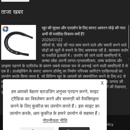
ताजा खबर
खुर की सुरक्षा और प्रदर्शन के लिए कास्ट आयरन घोड़े की नाल
अभी भी पसंदीदा विकल्प क्यों हैं?
2026/07/22
सदियों से, घोड़े की नाल काम करने वाले और सवारी करने वाले
घोड़ों को खुरों से बचाने के लिए आवश्यक रही है, खासकर कठोर
ा
या पथरीले इलाकों में। उपयोग की जाने वाली सामग्रियों में,
कच्चा लोहा अपनी लागत-प्रभावशीलता, उच्च कठोरता और
उत्कृष्ट पहनने के प्रतिरोध के कारण सबसे व्यापक रूप से अपनाई जाने वाली सामग्रियों में से
एक है। हाओझीफेंग के कास्ट आयरन हॉर्सशू का निर्माण परिपक्व कास्टिंग प्रक्रियाओं का
उपयोग करके किया जाता है, जो विभिन्न खुर के आयामों को समायोजित करने के लिए #2 से
#8 तक के आकार के साथ सामने और पीछे की शैलियों में उपलब्ध हैं। यह लेख उत्पाद की
X
विशेषताओं, भौतिक लाभों और विनिर्माण गुणवत्ता की जांच करता है जो इसे घोड़ों की देखभाल,
हम आपको बेहतर ब्राउज़िंग अनुभव प्रदान करने, साइट
कृषि और घुड़सवारी के खेल के लिए एक विश्वसनीय विकल्प बनाता है।
ट्रैफ़िक का विश्लेषण करने और सामग्री को वैयक्तिकृत
करने के लिए कुकीज़ का उपयोग करते हैं। इस साइट का
उपयोग करके, आप कुकीज़ के हमारे उपयोग से सहमत हैं।
गोपनीयता नीति
लिंक
|
Sitemap
|
RSS
|
XML
| |
Privacy Policy