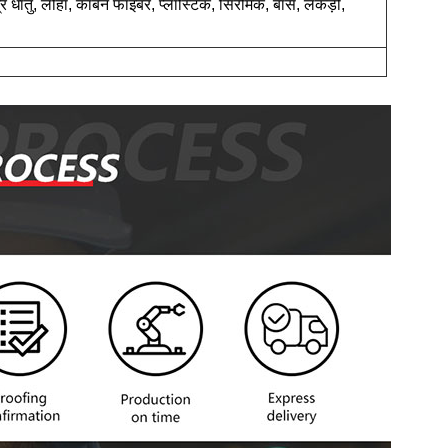
्र धातु, लोहा, कार्बन फाइबर, प्लास्टिक, सिरेमिक, बांस, लकड़ी,