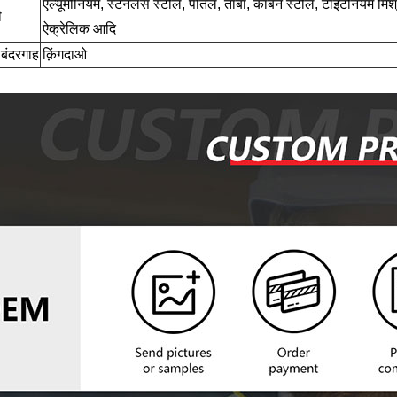
एल्यूमीनियम, स्टेनलेस स्टील, पीतल, तांबा, कार्बन स्टील, टाइटेनियम मिश
ी
ऐक्रेलिक आदि
 बंदरगाह
क़िंगदाओ