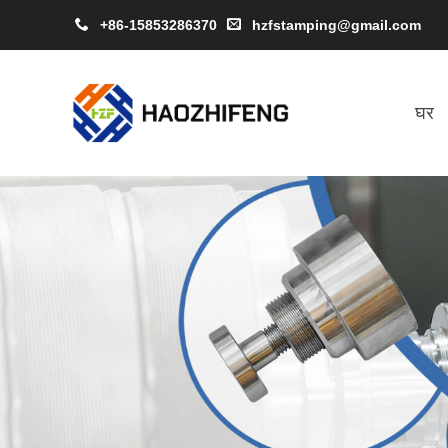
+86-15853286370
hzfstamping@gmail.com
घर